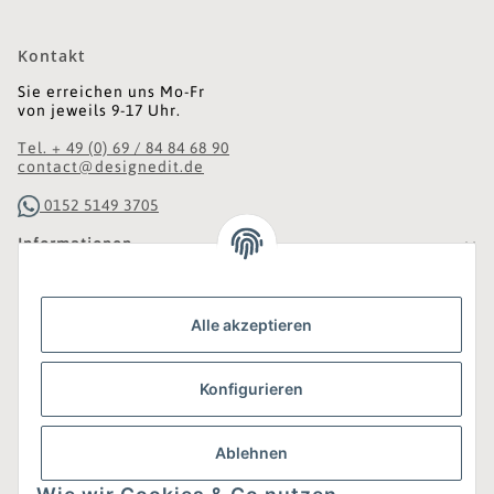
Kontakt
Sie erreichen uns Mo-Fr
von jeweils 9-17 Uhr.
Tel. + 49 (0) 69 / 84 84 68 90
contact@designedit.de
0152 5149 3705
Informationen
Gesetzliche Informationen
Alle akzeptieren
Was ist DesignEdit_?
Konfigurieren
Eine Online-Boutique für individuelles Design.
Ausgewählte Designer-Möbel und Accessoires, neue und
gebrauchte Designklassiker, die Entdeckung
Ablehnen
unbekannter Manufakturen und Interior-Schätze aus
aller Welt sowie ein Blogazine mit jeder Menge