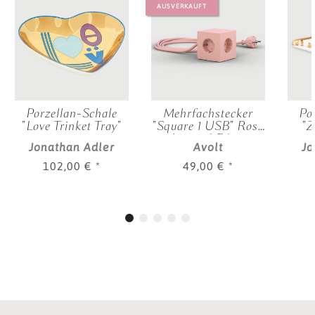
AUSVERKAUFT
Porzellan-Schale
Mehrfachstecker
Po
"Love Trinket Tray"
"Square 1 USB" Rosa
"Z
- Limited Edition
Jonathan Adler
Avolt
Jo
102,00 €
*
49,00 €
*