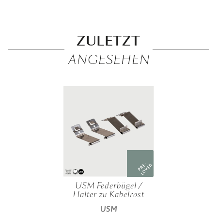
ZULETZT
ANGESEHEN
PRE-
LOVED
USM Federbügel /
Halter zu Kabelrost
USM