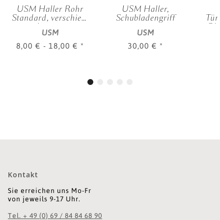
USM Haller Rohr
USM Haller,
Standard, verschied.
Schubladengriff
Tür
Längen
Gle
USM
USM
8,00 € -
18,00 €
*
30,00 €
*
Kontakt
Sie erreichen uns Mo-Fr
von jeweils 9-17 Uhr.
Tel. + 49 (0) 69 / 84 84 68 90