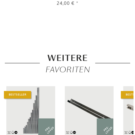
24,00 €
*
WEITERE
FAVORITEN
BESTSELLER
BESTS
PRE-
PRE-
LOVED
LOVED