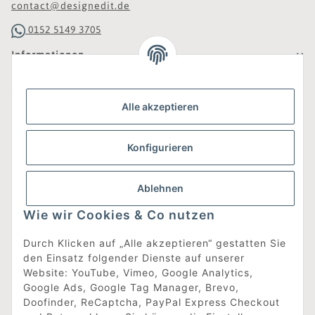
contact@designedit.de
0152 5149 3705
Informationen
Gesetzliche Informationen
Alle akzeptieren
Was ist DesignEdit_?
Konfigurieren
Eine Online-Boutique für individuelles Design.
Ausgewählte Designer-Möbel und Accessoires, neue und
gebrauchte Designklassiker, die Entdeckung
Ablehnen
unbekannter Manufakturen und Interior-Schätze aus
aller Welt sowie ein Blogazine mit jeder Menge
Wie wir Cookies & Co nutzen
Inspiration.
Für alle, die nach dem Besonderen suchen!
Durch Klicken auf „Alle akzeptieren“ gestatten Sie
den Einsatz folgender Dienste auf unserer
[mehr erfahren]
Website: YouTube, Vimeo, Google Analytics,
Google Ads, Google Tag Manager, Brevo,
Doofinder, ReCaptcha, PayPal Express Checkout
Vertrag widerrufen